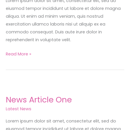
Lorem ipsum dolor sit amet, consectetur elit, sed do
eiusmod tempor incididunt ut labore et dolore magna
aliqua. Ut enim ad minim veniam, quis nostrud
exercitation ullamco laboris nisi ut aliquip ex ea
commodo consequat. Duis aute irure dolor in
reprehenderit in voluptate velit.
Read More »
News
Article
News Article One
One
Latest News
Lorem ipsum dolor sit amet, consectetur elit, sed do
eiusmod tempor incididunt ut labore et dolore magna