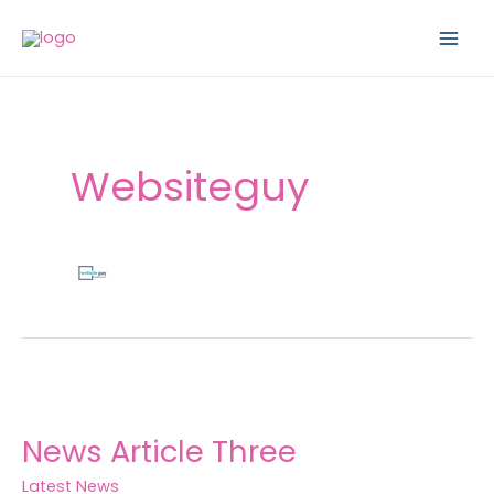
Skip
to
content
Websiteguy
News
Article
News Article Three
Three
Latest News